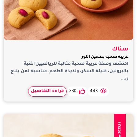
سناك
غريبة صحية بطحين اللوز
اكتشف وصفة غريبة صحية مثالية للرياضيين! غنية
بالبروتين، قليلة السكر، ولذيذة الطعم. مناسبة لمن يتبع
ن...
44K
33K
قراءة التفاصيل
May,2025,29