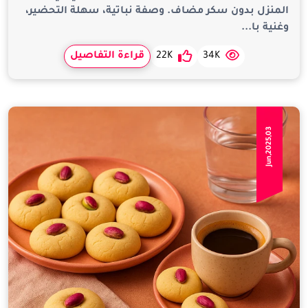
المنزل بدون سكر مضاف. وصفة نباتية، سهلة التحضير،
وغنية با...
34K
22K
قراءة التفاصيل
Jun,2025,03